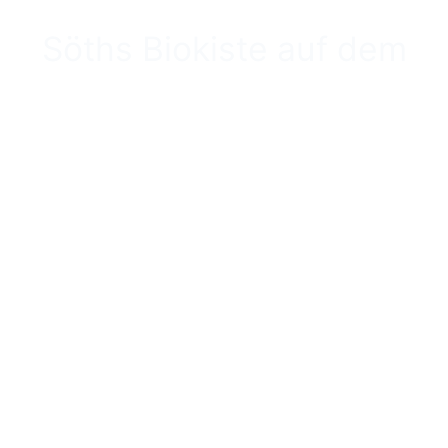
Söths Biokiste auf dem
Wochenmarkt in
Husum